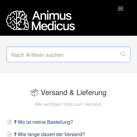
Toggle
Navigatio
Home
📦 Versand & Lieferung
📬 Bestellung & Änderungen
📦 Probleme mit Deiner Bestellung
📦 Versand & Lieferung
🔄 Rücksendung & Erstattung
Alle wichtigen Infos zum Versand.
💸 Zahlung & Rechnung
❓ Wo ist meine Bestellung?
❓ Wie lange dauert der Versand?